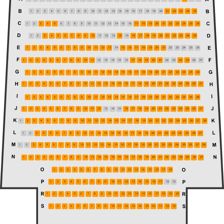
1
2
3
4
5
6
7
8
9
10
11
12
13
14
15
16
17
18
19
20
21
22
23
24
25
1
2
3
4
5
6
7
8
9
10
11
12
13
14
15
16
17
18
19
20
21
22
23
24
25
26
1
2
3
4
5
6
7
8
9
10
11
12
13
14
15
16
17
18
19
20
21
22
23
24
25
1
2
3
4
5
6
7
8
9
10
11
12
13
14
15
16
17
18
19
20
21
22
23
24
25
26
1
2
3
4
5
6
7
8
9
10
11
12
13
14
15
16
17
18
19
20
21
22
23
24
25
26
27
1
2
3
4
5
6
7
8
9
10
11
12
13
14
15
16
17
18
19
20
21
22
23
24
25
26
1
2
3
4
5
6
7
8
9
10
11
12
13
14
15
16
17
18
19
20
21
22
23
24
25
26
27
1
2
3
4
5
6
7
8
9
10
11
12
13
14
15
16
17
18
19
20
21
22
23
24
25
26
1
2
3
4
5
6
7
8
9
10
11
12
13
14
15
16
17
18
19
20
21
22
23
24
25
26
27
1
2
3
4
5
6
7
8
9
10
11
12
13
14
15
16
17
18
19
20
21
22
23
24
25
26
27
28
1
2
3
4
5
6
7
8
9
10
11
12
13
14
15
16
17
18
19
20
21
22
23
24
25
26
27
1
2
3
4
5
6
7
8
9
10
11
12
13
14
15
16
17
18
19
20
21
22
23
24
25
26
27
28
1
2
3
4
5
6
7
8
9
10
11
12
13
14
15
16
17
18
19
20
21
22
23
24
25
26
27
1
2
3
4
5
6
7
8
9
10
11
12
13
14
15
16
17
18
1
2
3
4
5
6
7
8
9
10
11
12
13
14
15
16
17
18
19
1
2
3
4
5
6
7
8
9
10
11
12
13
14
15
16
17
18
19
20
1
2
3
4
5
6
7
8
9
10
11
12
13
14
15
16
17
18
19