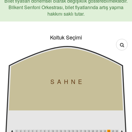
Bilet fiyatları dönemsel olarak değişiklik gösterebilmektedir.
Bilkent Senfoni Orkestrası, bilet fiyatlarında artış yapma
hakkını saklı tutar.
Koltuk Seçimi
SAHNE
1
2
3
4
5
6
7
8
9
10
11
12
13
14
15
16
17
18
19
20
21
22
23
24
25
26