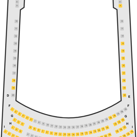
8
8
9
9
10
10
11
11
12
12
13
13
14
14
15
15
16
16
17
17
18
18
19
19
20
20
1
29
2
28
27
3
26
4
25
5
24
6
25
1
23
7
2
24
22
8
21
9
3
23
20
10
19
11
18
12
17
13
16
14
15
27
4
22
1
5
21
2
26
6
20
3
7
25
19
1
30
8
18
9
17
2
10
16
29
11
15
4
12
14
13
24
3
5
28
23
6