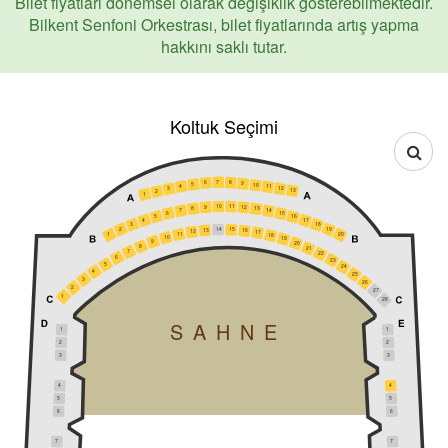
Bilet fiyatları dönemsel olarak değişiklik gösterebilmektedir.
Bilkent Senfoni Orkestrası, bilet fiyatlarında artış yapma
hakkını saklı tutar.
Koltuk Seçimi
7
8
6
9
5
10
4
11
12
3
13
2
1
11
10
9
12
8
13
7
14
6
15
5
16
4
17
3
18
2
19
14
15
13
16
12
17
11
1
20
18
10
19
9
20
8
21
7
22
6
23
5
24
4
25
3
26
2
27
1
28
SAHNE
1
1
2
2
3
3
4
4
5
5
6
6
7
7