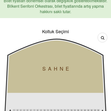
Bilet fiyatları dönemsel olarak değişiklik gösterebilmektedir.
Bilkent Senfoni Orkestrası, bilet fiyatlarında artış yapma
hakkını saklı tutar.
Koltuk Seçimi
SAHNE
1
2
3
4
5
6
7
8
9
10
11
12
13
14
15
16
17
18
19
20
21
22
23
24
25
26