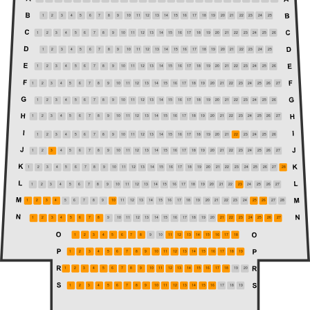
1
2
3
4
5
6
7
8
9
10
11
12
13
14
15
16
17
18
19
20
21
22
23
24
25
1
2
3
4
5
6
7
8
9
10
11
12
13
14
15
16
17
18
19
20
21
22
23
24
25
26
1
2
3
4
5
6
7
8
9
10
11
12
13
14
15
16
17
18
19
20
21
22
23
24
25
1
2
3
4
5
6
7
8
9
10
11
12
13
14
15
16
17
18
19
20
21
22
23
24
25
26
1
2
3
4
5
6
7
8
9
10
11
12
13
14
15
16
17
18
19
20
21
22
23
24
25
26
27
1
2
3
4
5
6
7
8
9
10
11
12
13
14
15
16
17
18
19
20
21
22
23
24
25
26
1
2
3
4
5
6
7
8
9
10
11
12
13
14
15
16
17
18
19
20
21
22
23
24
25
26
27
1
2
3
4
5
6
7
8
9
10
11
12
13
14
15
16
17
18
19
20
21
22
23
24
25
26
1
2
3
4
5
6
7
8
9
10
11
12
13
14
15
16
17
18
19
20
21
22
23
24
25
26
27
1
2
3
4
5
6
7
8
9
10
11
12
13
14
15
16
17
18
19
20
21
22
23
24
25
26
27
28
1
2
3
4
5
6
7
8
9
10
11
12
13
14
15
16
17
18
19
20
21
22
23
24
25
26
27
1
2
3
4
5
6
7
8
9
10
11
12
13
14
15
16
17
18
19
20
21
22
23
24
25
26
27
28
1
2
3
4
5
6
7
8
9
10
11
12
13
14
15
16
17
18
19
20
21
22
23
24
25
26
27
1
2
3
4
5
6
7
8
9
10
11
12
13
14
15
16
17
18
1
2
3
4
5
6
7
8
9
10
11
12
13
14
15
16
17
18
19
1
2
3
4
5
6
7
8
9
10
11
12
13
14
15
16
17
18
19
20
1
2
3
4
5
6
7
8
9
10
11
12
13
14
15
16
17
18
19