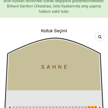
Bilet fiyatları dönemsel olarak değişiklik gösterebilmektedir.
Bilkent Senfoni Orkestrası, bilet fiyatlarında artış yapma
hakkını saklı tutar.
Koltuk Seçimi
SAHNE
1
2
3
4
5
6
7
8
9
10
11
12
13
14
15
16
17
18
19
20
21
22
23
24
25
26