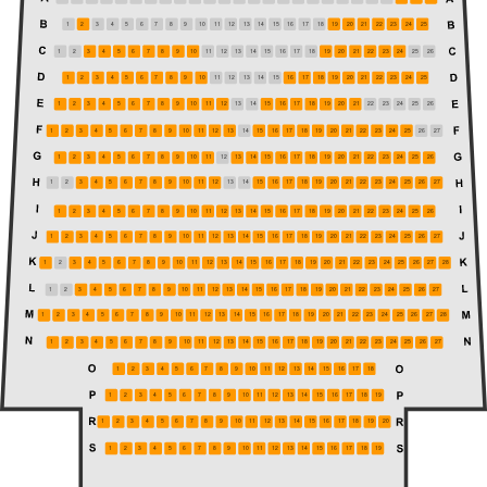
1
2
3
4
5
6
7
8
9
10
11
12
13
14
15
16
17
18
19
20
21
22
23
24
25
1
2
3
4
5
6
7
8
9
10
11
12
13
14
15
16
17
18
19
20
21
22
23
24
25
26
1
2
3
4
5
6
7
8
9
10
11
12
13
14
15
16
17
18
19
20
21
22
23
24
25
1
2
3
4
5
6
7
8
9
10
11
12
13
14
15
16
17
18
19
20
21
22
23
24
25
26
1
2
3
4
5
6
7
8
9
10
11
12
13
14
15
16
17
18
19
20
21
22
23
24
25
26
27
1
2
3
4
5
6
7
8
9
10
11
12
13
14
15
16
17
18
19
20
21
22
23
24
25
26
1
2
3
4
5
6
7
8
9
10
11
12
13
14
15
16
17
18
19
20
21
22
23
24
25
26
27
1
2
3
4
5
6
7
8
9
10
11
12
13
14
15
16
17
18
19
20
21
22
23
24
25
26
1
2
3
4
5
6
7
8
9
10
11
12
13
14
15
16
17
18
19
20
21
22
23
24
25
26
27
1
2
3
4
5
6
7
8
9
10
11
12
13
14
15
16
17
18
19
20
21
22
23
24
25
26
27
28
1
2
3
4
5
6
7
8
9
10
11
12
13
14
15
16
17
18
19
20
21
22
23
24
25
26
27
1
2
3
4
5
6
7
8
9
10
11
12
13
14
15
16
17
18
19
20
21
22
23
24
25
26
27
28
1
2
3
4
5
6
7
8
9
10
11
12
13
14
15
16
17
18
19
20
21
22
23
24
25
26
27
1
2
3
4
5
6
7
8
9
10
11
12
13
14
15
16
17
18
1
2
3
4
5
6
7
8
9
10
11
12
13
14
15
16
17
18
19
1
2
3
4
5
6
7
8
9
10
11
12
13
14
15
16
17
18
19
20
1
2
3
4
5
6
7
8
9
10
11
12
13
14
15
16
17
18
19