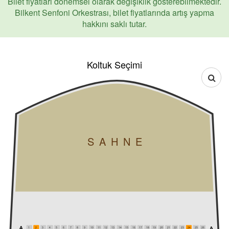
Bilet fiyatları dönemsel olarak değişiklik gösterebilmektedir.
Bilkent Senfoni Orkestrası, bilet fiyatlarında artış yapma
hakkını saklı tutar.
Koltuk Seçimi
SAHNE
1
2
3
4
5
6
7
8
9
10
11
12
13
14
15
16
17
18
19
20
21
22
23
24
25
26