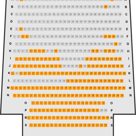
1
2
3
4
5
6
7
8
9
10
11
12
13
14
15
16
17
18
19
20
21
22
23
24
25
1
2
3
4
5
6
7
8
9
10
11
12
13
14
15
16
17
18
19
20
21
22
23
24
25
26
1
2
3
4
5
6
7
8
9
10
11
12
13
14
15
16
17
18
19
20
21
22
23
24
25
1
2
3
4
5
6
7
8
9
10
11
12
13
14
15
16
17
18
19
20
21
22
23
24
25
26
1
2
3
4
5
6
7
8
9
10
11
12
13
14
15
16
17
18
19
20
21
22
23
24
25
26
27
1
2
3
4
5
6
7
8
9
10
11
12
13
14
15
16
17
18
19
20
21
22
23
24
25
26
1
2
3
4
5
6
7
8
9
10
11
12
13
14
15
16
17
18
19
20
21
22
23
24
25
26
27
1
2
3
4
5
6
7
8
9
10
11
12
13
14
15
16
17
18
19
20
21
22
23
24
25
26
1
2
3
4
5
6
7
8
9
10
11
12
13
14
15
16
17
18
19
20
21
22
23
24
25
26
27
1
2
3
4
5
6
7
8
9
10
11
12
13
14
15
16
17
18
19
20
21
22
23
24
25
26
27
28
1
2
3
4
5
6
7
8
9
10
11
12
13
14
15
16
17
18
19
20
21
22
23
24
25
26
27
1
2
3
4
5
6
7
8
9
10
11
12
13
14
15
16
17
18
19
20
21
22
23
24
25
26
27
28
1
2
3
4
5
6
7
8
9
10
11
12
13
14
15
16
17
18
19
20
21
22
23
24
25
26
27
1
2
3
4
5
6
7
8
9
10
11
12
13
14
15
16
17
18
1
2
3
4
5
6
7
8
9
10
11
12
13
14
15
16
17
18
19
1
2
3
4
5
6
7
8
9
10
11
12
13
14
15
16
17
18
19
20
1
2
3
4
5
6
7
8
9
10
11
12
13
14
15
16
17
18
19